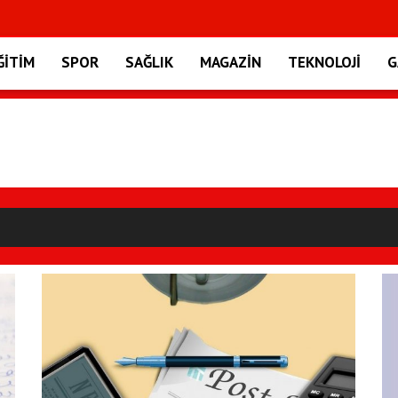
50 ÖĞRENCİYE MON
ĞİTİM
SPOR
SAĞLIK
MAGAZİN
TEKNOLOJİ
G