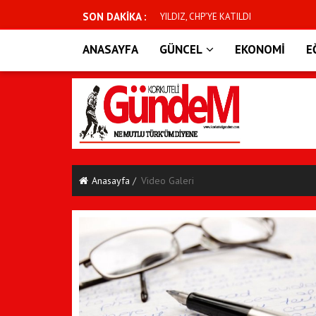
SON DAKİKA :
YILDIZ, CHP’YE KATILDI
ANASAYFA
GÜNCEL
EKONOMİ
E
Anasayfa
Video Galeri