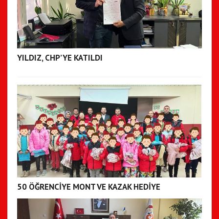
YILDIZ, CHP’YE KATILDI
50 ÖĞRENCİYE MONT VE KAZAK HEDİYE